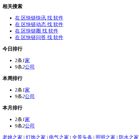
相关搜索
在
区快链快讯
找 软件
在
区快链动态
找 软件
在
区快链圈
找 软件
在
区快链问答
找 软件
今日排行
2条
1
家
9条
2
公司
本周排行
2条
1
家
9条
2
公司
本月排行
2条
1
家
9条
2
公司
老姚之家
|
灯饰之家
|
电气之家
|
全景头条
|
照明之家
|
防水之家