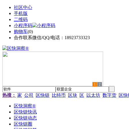
社区中心
手机版
二维码
小程序码
购物车
(
0
)
合作联系微信/QQ/电话：18923733323
1
2
热搜：
家
公司
区快链
比特币
区块
区
以太坊
数字货
区快
区快洞察®
区快链快讯
区快链动态
区快链圈