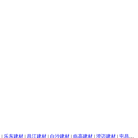
材
|
乐东建材
|
昌江建材
|
白沙建材
|
临高建材
|
澄迈建材
|
屯昌建材