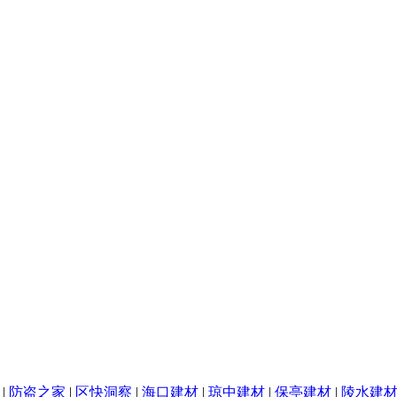
|
防盗之家
|
区快洞察
|
海口建材
|
琼中建材
|
保亭建材
|
陵水建