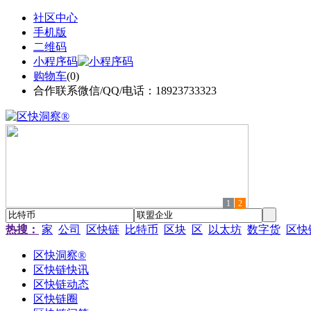
社区中心
手机版
二维码
小程序码
购物车
(
0
)
合作联系微信/QQ/电话：18923733323
1
2
热搜：
家
公司
区快链
比特币
区块
区
以太坊
数字货
区快
区快洞察®
区快链快讯
区快链动态
区快链圈