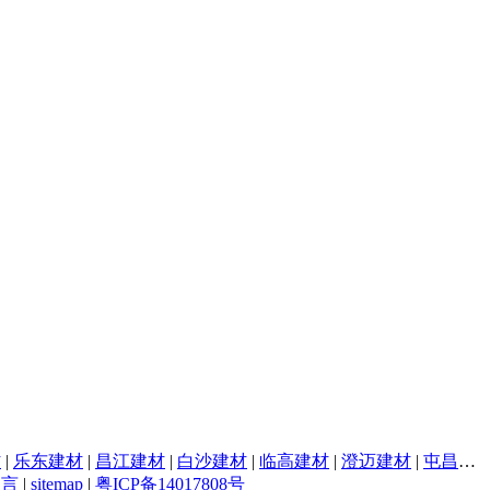
材
|
乐东建材
|
昌江建材
|
白沙建材
|
临高建材
|
澄迈建材
|
屯昌建材
留言
|
sitemap
|
粤ICP备14017808号