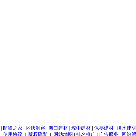
|
防盗之家
|
区快洞察
|
海口建材
|
琼中建材
|
保亭建材
|
陵水建
|
使用协议
|
版权隐私
|
网站地图
|
排名推广
|
广告服务
|
网站