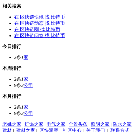
相关搜索
在
区快链快讯
找 比特币
在
区快链动态
找 比特币
在
区快链圈
找 比特币
在
区快链问答
找 比特币
今日排行
2条
1
家
本周排行
2条
1
家
9条
2
公司
本月排行
2条
1
家
9条
2
公司
老姚之家
|
灯饰之家
|
电气之家
|
全景头条
|
照明之家
|
防水之家
建材
|
建材之家
|
区快洞察
|
社区中心
|
关于我们
|
联系方式