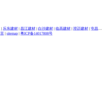
材
|
乐东建材
|
昌江建材
|
白沙建材
|
临高建材
|
澄迈建材
|
屯昌建材
留言
|
sitemap
|
粤ICP备14017808号