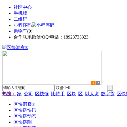
社区中心
手机版
二维码
小程序码
购物车
(
0
)
合作联系微信/QQ/电话：18923733323
1
2
热搜：
家
公司
区快链
比特币
区块
区
以太坊
数字货
区快
区快洞察®
区快链快讯
区快链动态
区快链圈